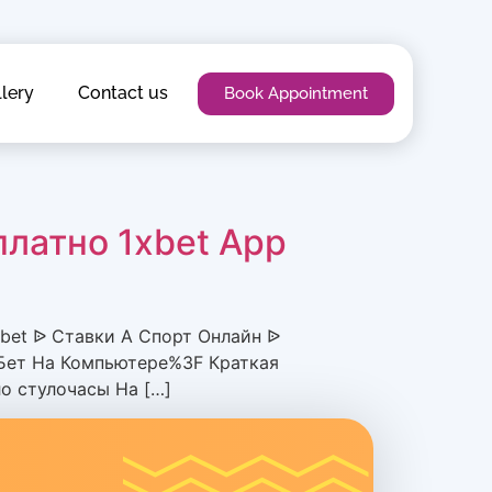
llery
Contact us
Book Appointment
платно 1xbet App
xbet ᐉ Ставки А Спорт Онлайн ᐉ
 Бет На Компьютере%3F Краткая
о стулочасы На […]