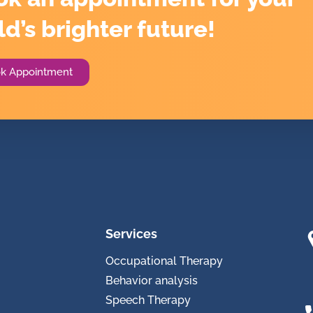
ld’s brighter future!
k Appointment
Services
Occupational Therapy
Behavior analysis
Speech Therapy