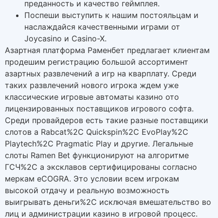
преданность и качество геймплея.
Поспеши выступить к нашим постояльцам и
наслаждайся качественными играми от
Joycasino и Casino-X.
Азартная платформа Раменбет предлагает клиентам
продешим регистрацию большой ассортимент
азартных развлечений а игр на кварплату. Среди
таких развлечений нового игрока ждем уже
классические игровые автоматы казино ото
лицензированных поставщиков игрового софта.
Среди провайдеров есть такие разные поставщики
слотов а Rabcat%2C Quickspin%2C EvoPlay%2C
Playtech%2C Pragmatic Play и другие. Легальные
слоты Ramen Bet функционируют на алгоритме
ГСЧ%2C а эксклавов сертифицированы согласно
меркам eCOGRA. Это условии всем игрокам
высокой отдачу и реальную возможность
выигрывать деньги%2C исключая вмешательство во
лиц и администрации казино в игровой процесс.