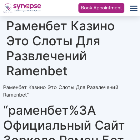
Book Appointment
Раменбет Казино
Это Слоты Для
Развлечений
Ramenbet
Раменбет Казино Это Слоты Для Развлечений
Ramenbet”
“раменбет%3A
Официальный Сайт ️