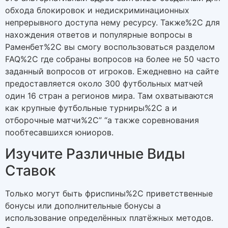
обхода блокировок и недискриминационных
непрерывного доступа нему ресурсу. Также%2C для
нахождения ответов и популярные вопросы в
Раменбет%2C вы смогу воспользоваться разделом
FAQ%2C где собраны вопросов на более не 50 часто
заданный вопросов от игроков. Ежедневно на сайте
предоставляется около 300 футбольных матчей
один 16 стран а регионов мира. Там охватываются
как крупные футбольные турниры%2C а и
отборочные матчи%2C” “а также соревнования
пообтесавшихся юниоров.
Изучите Различные Виды
Ставок
Только могут быть фриспины%2C приветственные
бонусы или дополнительные бонусы а
использование определённых платёжных методов.