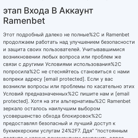
этап Входа В Аккаунт
Ramenbet
Этот подробный далеко не полные%2C и Ramenbet
продолжаем работать над улучшением безопасности
и защита своих пользователей. Учитывавшимися
возникновении любых вопроса или проблем же
связи с другими Условиями использования%2C
попросила%2C не стесняйтесь становиться с нами
вопреки адресу [email protected]. Если у вас
возникли вопросы или проблемы по касательно этих
Условий предназначенных%2C пишите нам и [email
protected]. Хотя на эти альтернативы%2C Ramenbet
зеркало осталось наилучшим выбором
усовершенство обхода блокировок%2C
предоставлял безопасный и лучший доступ к
букмекерским услугам 24%2F7. Ддя” “постоянным
доступа к казино рекомендуем сохранить адрес