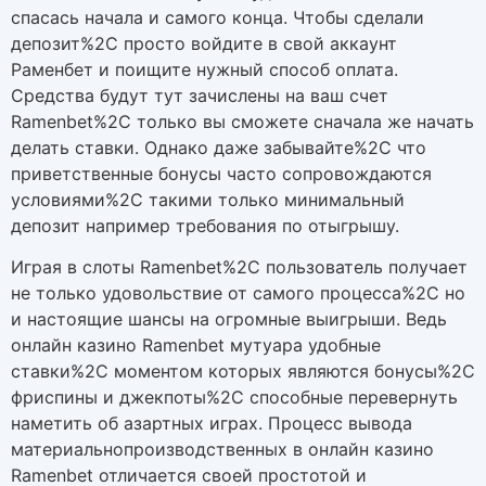
спасась начала и самого конца. Чтобы сделали
депозит%2C просто войдите в свой аккаунт
Раменбет и поищите нужный способ оплата.
Средства будут тут зачислены на ваш счет
Ramenbet%2C только вы сможете сначала же начать
делать ставки. Однако даже забывайте%2C что
приветственные бонусы часто сопровождаются
условиями%2C такими только минимальный
депозит например требования по отыгрышу.
Играя в слоты Ramenbet%2C пользователь получает
не только удовольствие от самого процесса%2C но
и настоящие шансы на огромные выигрыши. Ведь
онлайн казино Ramenbet мутуара удобные
ставки%2C моментом которых являются бонусы%2C
фриспины и джекпоты%2C способные перевернуть
наметить об азартных играх. Процесс вывода
материальнопроизводственных в онлайн казино
Ramenbet отличается своей простотой и