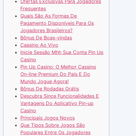
Ofertas Exclusivas Para Jogadores
Frequentes
Quais São As Formas De
Pagamento Disponíveis Para Os
Jogadores Brasileiros?
Bônus De Boas-vindas
Cassino Ao Vivo
Inicie Sessão Mhh Sua Conta Pin Up
Casino
Pin Up Casino: O Melhor Cassino
On-line Premium Do País E Do
Mundo Jogue Agora!
Bônus De Rodadas Grátis
Descubra Since Funcionalidades E
Vantagens Do Aplicativo Pin-up
Casino
Principais Jogos Novos
Que Tipos Sobre Jogos São
Populares Entre Os Jogadores