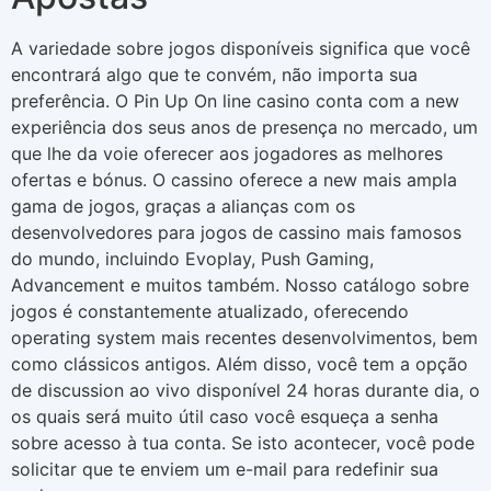
A variedade sobre jogos disponíveis significa que você
encontrará algo que te convém, não importa sua
preferência. O Pin Up On line casino conta com a new
experiência dos seus anos de presença no mercado, um
que lhe da voie oferecer aos jogadores as melhores
ofertas e bónus. O cassino oferece a new mais ampla
gama de jogos, graças a alianças com os
desenvolvedores para jogos de cassino mais famosos
do mundo, incluindo Evoplay, Push Gaming,
Advancement e muitos também. Nosso catálogo sobre
jogos é constantemente atualizado, oferecendo
operating system mais recentes desenvolvimentos, bem
como clássicos antigos. Além disso, você tem a opção
de discussion ao vivo disponível 24 horas durante dia, o
os quais será muito útil caso você esqueça a senha
sobre acesso à tua conta. Se isto acontecer, você pode
solicitar que te enviem um e-mail para redefinir sua