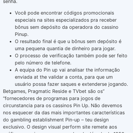
senha.
Você pode encontrar códigos promocionais
especiais na sites especializados pra receber
bônus sem depósito da operadora do cassino
Pinup.
O resultado final é que u bônus sem depósito é
uma pequena quantia de dinheiro para jogar.
O processo de verificação também pode ser feito
pelo número de telefone.
A equipa do Pin up vai analisar the informação
enviada at the validar a conta, para que um
usuário possa fazer saques e extenderse jogando.
Betgames, Pragmatic Reside e TVbet são os”
“fornecedores de programas para jogos de
circunstancia para os cassinos Pin Up. Não devemos
nos esquecer da das mais importantes características
do gambling establishment Pin-up – teu design
exclusivo. O design visual perform site remete aos