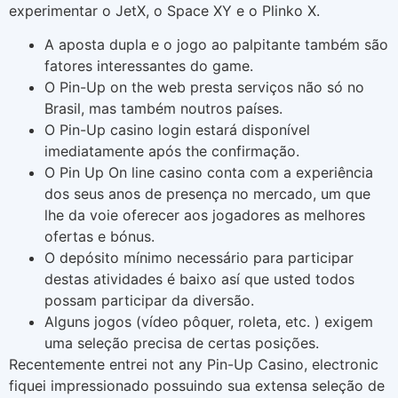
experimentar o JetX, o Space XY e o Plinko X.
A aposta dupla e o jogo ao palpitante também são
fatores interessantes do game.
O Pin-Up on the web presta serviços não só no
Brasil, mas também noutros países.
O Pin-Up casino login estará disponível
imediatamente após the confirmação.
O Pin Up On line casino conta com a experiência
dos seus anos de presença no mercado, um que
lhe da voie oferecer aos jogadores as melhores
ofertas e bónus.
O depósito mínimo necessário para participar
destas atividades é baixo así que usted todos
possam participar da diversão.
Alguns jogos (vídeo pôquer, roleta, etc. ) exigem
uma seleção precisa de certas posições.
Recentemente entrei not any Pin-Up Casino, electronic
fiquei impressionado possuindo sua extensa seleção de