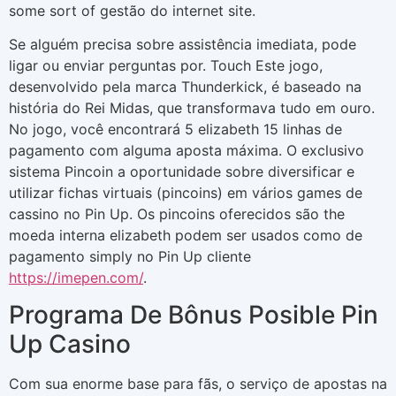
some sort of gestão do internet site.
Se alguém precisa sobre assistência imediata, pode
ligar ou enviar perguntas por. Touch Este jogo,
desenvolvido pela marca Thunderkick, é baseado na
história do Rei Midas, que transformava tudo em ouro.
No jogo, você encontrará 5 elizabeth 15 linhas de
pagamento com alguma aposta máxima. O exclusivo
sistema Pincoin a oportunidade sobre diversificar e
utilizar fichas virtuais (pincoins) em vários games de
cassino no Pin Up. Os pincoins oferecidos são the
moeda interna elizabeth podem ser usados como de
pagamento simply no Pin Up cliente
https://imepen.com/
.
Programa De Bônus Posible Pin
Up Casino
Com sua enorme base para fãs, o serviço de apostas na