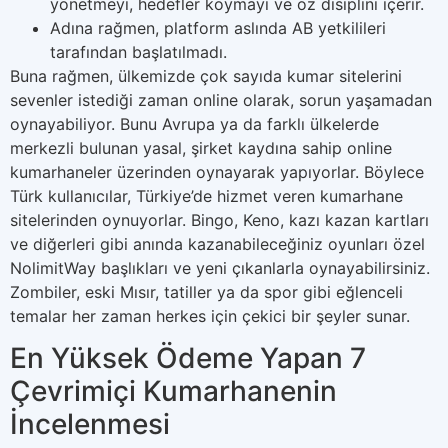
yönetmeyi, hedefler koymayı ve öz disiplini içerir.
Adına rağmen, platform aslında AB yetkilileri
tarafından başlatılmadı.
Buna rağmen, ülkemizde çok sayıda kumar sitelerini
sevenler istediği zaman online olarak, sorun yaşamadan
oynayabiliyor. Bunu Avrupa ya da farklı ülkelerde
merkezli bulunan yasal, şirket kaydına sahip online
kumarhaneler üzerinden oynayarak yapıyorlar. Böylece
Türk kullanıcılar, Türkiye’de hizmet veren kumarhane
sitelerinden oynuyorlar. Bingo, Keno, kazı kazan kartları
ve diğerleri gibi anında kazanabileceğiniz oyunları özel
NolimitWay başlıkları ve yeni çıkanlarla oynayabilirsiniz.
Zombiler, eski Mısır, tatiller ya da spor gibi eğlenceli
temalar her zaman herkes için çekici bir şeyler sunar.
En Yüksek Ödeme Yapan 7
Çevrimiçi Kumarhanenin
İncelenmesi