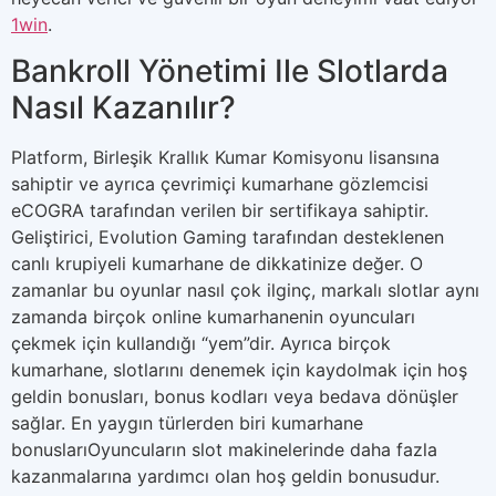
1win
.
Bankroll Yönetimi Ile Slotlarda
Nasıl Kazanılır?
Platform, Birleşik Krallık Kumar Komisyonu lisansına
sahiptir ve ayrıca çevrimiçi kumarhane gözlemcisi
eCOGRA tarafından verilen bir sertifikaya sahiptir.
Geliştirici, Evolution Gaming tarafından desteklenen
canlı krupiyeli kumarhane de dikkatinize değer. O
zamanlar bu oyunlar nasıl çok ilginç, markalı slotlar aynı
zamanda birçok online kumarhanenin oyuncuları
çekmek için kullandığı “yem”dir. Ayrıca birçok
kumarhane, slotlarını denemek için kaydolmak için hoş
geldin bonusları, bonus kodları veya bedava dönüşler
sağlar. En yaygın türlerden biri kumarhane
bonuslarıOyuncuların slot makinelerinde daha fazla
kazanmalarına yardımcı olan hoş geldin bonusudur.