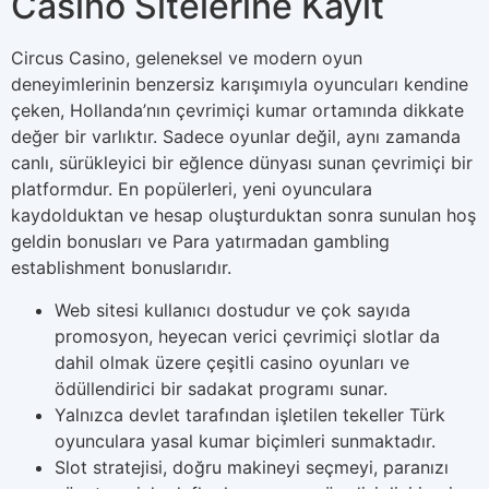
Casino Sitelerine Kayıt
Circus Casino, geleneksel ve modern oyun
deneyimlerinin benzersiz karışımıyla oyuncuları kendine
çeken, Hollanda’nın çevrimiçi kumar ortamında dikkate
değer bir varlıktır. Sadece oyunlar değil, aynı zamanda
canlı, sürükleyici bir eğlence dünyası sunan çevrimiçi bir
platformdur. En popülerleri, yeni oyunculara
kaydolduktan ve hesap oluşturduktan sonra sunulan hoş
geldin bonusları ve Para yatırmadan gambling
establishment bonuslarıdır.
Web sitesi kullanıcı dostudur ve çok sayıda
promosyon, heyecan verici çevrimiçi slotlar da
dahil olmak üzere çeşitli casino oyunları ve
ödüllendirici bir sadakat programı sunar.
Yalnızca devlet tarafından işletilen tekeller Türk
oyunculara yasal kumar biçimleri sunmaktadır.
Slot stratejisi, doğru makineyi seçmeyi, paranızı