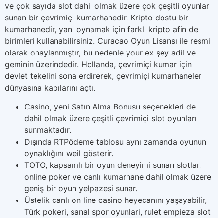
ve çok sayıda slot dahil olmak üzere çok çeşitli oyunlar
sunan bir çevrimiçi kumarhanedir. Kripto dostu bir
kumarhanedir, yani oynamak için farklı kripto afin de
birimleri kullanabilirsiniz. Curacao Oyun Lisansı ile resmi
olarak onaylanmıştır, bu nedenle your ex şey adil ve
geminin üzerindedir. Hollanda, çevrimiçi kumar için
devlet tekelini sona erdirerek, çevrimiçi kumarhaneler
dünyasına kapılarını açtı.
Casino, yeni Satın Alma Bonusu seçenekleri de
dahil olmak üzere çeşitli çevrimiçi slot oyunları
sunmaktadır.
Dışında RTPödeme tablosu aynı zamanda oyunun
oynaklığını weil gösterir.
TOTO, kapsamlı bir oyun deneyimi sunan slotlar,
online poker ve canlı kumarhane dahil olmak üzere
geniş bir oyun yelpazesi sunar.
Üstelik canlı on line casino heyecanını yaşayabilir,
Türk pokeri, sanal spor oyunlari, rulet empieza slot