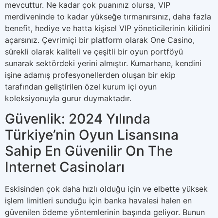
mevcuttur. Ne kadar çok puanınız olursa, VIP
merdiveninde to kadar yükseğe tırmanırsınız, daha fazla
benefit, hediye ve hatta kişisel VIP yöneticilerinin kilidini
açarsınız. Çevrimiçi bir platform olarak One Casino,
sürekli olarak kaliteli ve çeşitli bir oyun portföyü
sunarak sektördeki yerini almıştır. Kumarhane, kendini
işine adamış profesyonellerden oluşan bir ekip
tarafından geliştirilen özel kurum içi oyun
koleksiyonuyla gurur duymaktadır.
Güvenlik: 2024 Yılında
Türkiye’nin Oyun Lisansına
Sahip En Güvenilir On The
Internet Casinoları
Eskisinden çok daha hızlı olduğu için ve elbette yüksek
işlem limitleri sunduğu için banka havalesi halen en
güvenilen ödeme yöntemlerinin başında geliyor. Bunun