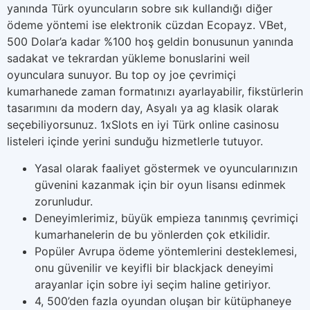
yanında Türk oyuncuların sobre sık kullandığı diğer
ödeme yöntemi ise elektronik cüzdan Ecopayz. VBet,
500 Dolar’a kadar %100 hoş geldin bonusunun yanında
sadakat ve tekrardan yükleme bonuslarini weil
oyunculara sunuyor. Bu top oy joe çevrimiçi
kumarhanede zaman formatınızı ayarlayabilir, fikstürlerin
tasarımını da modern day, Asyalı ya ag klasik olarak
seçebiliyorsunuz. 1xSlots en iyi Türk online casinosu
listeleri içinde yerini sunduğu hizmetlerle tutuyor.
Yasal olarak faaliyet göstermek ve oyuncularınızın
güvenini kazanmak için bir oyun lisansı edinmek
zorunludur.
Deneyimlerimiz, büyük empieza tanınmış çevrimiçi
kumarhanelerin de bu yönlerden çok etkilidir.
Popüler Avrupa ödeme yöntemlerini desteklemesi,
onu güvenilir ve keyifli bir blackjack deneyimi
arayanlar için sobre iyi seçim haline getiriyor.
4, 500’den fazla oyundan oluşan bir kütüphaneye