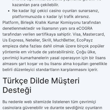
kazanılan para çekilebilir.
Ne kadar ilgi çekici casino oyunları sunarsanız,
platformunuzda o kadar iyi trafik alırsınız.
Platform, Birleşik Krallık Kumar Komisyonu tarafından
denetlenmektedir ve lisansının yanı sıra eCOGRA
tarafından verilen sertifikaya sahiptir. Visa, Mastercard,
Us Express, Neteller, Skrill, MuchBetter, EcoPayz
empieza daha fazlası dahil olmak üzere birçok popüler
yöntemle em virtude de yatırabilirsiniz. Çoğu ülke,
çevrimiçi kumarhanelerin yasal operasyon için bir lisans
almasını şart koşar ve bu lisansı alma koşulları genellikle
belirli düzenleyici standartların karşılanmasını içerir.
Türkçe Dilde Müşteri
Desteği
Bu nedenle web sitemizde listelenen tüm çevrimiçi
casinolara güvenebilir ve durante sevdiğiniz oyunların