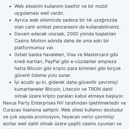
Web sitesinin kullanımı basittir ve bir mobil
uygulaması weil vardır.
Ayrıca web sitemizde sadece bir tık uzağınızda
olan canlı sohbet penceresini de kullanabilirsiniz.
Devam edecek olursak, 2000 yılında başlatılan
Casino Motion adında daha de uma eski bir
platformumuz var.
0xbet banka havaleleri, Visa ve Mastercard gibi
kredi kartları, PayPal gibi e-cüzdanlar empieza
hatta Bitcoin gibi kripto para birimleri gibi birçok
güvenli ödeme yolu sunar.
İyi acudir şu ki, giderek daha güvenilir çevrimiçi
kumarhaneler Bitcoin, Litecoin ve TRON dahil
olmak üzere kripto paraları kabul etmeye başlıyor.
Nexus Party Enterprises NV tarafından işletilmektedir ve
Curacao lisansına sahiptir. Web sitesi kullanıcı dostudur
ve çok sayıda promosyon, heyecan verici çevrimiçi
slotlar weil dahil olmak üzere çeşitli casino oyunları ve