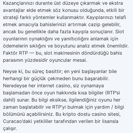
Kazançlarınızı durante üst düzeye çıkarmak ve ekstra
avantajlar elde etmek söz konusu olduğunda, etkili bir
strateji farklı yöntemler kullanmaktır. Kayıplarınızı telafi
etmek amacıyla bahislerinizi artırmak cazip gelebilir,
ancak bu genellikle daha fazla kayıpla sonuçlanır. Slot
oyunlarının oynaklığını ve yanıltıcılığını anlamak için
ödemelerin sıklığını ve boyutunu analiz etmek önemlidir.
Faktör RTP — bu, slot makinesinin döndürdüğü bahis
parasının yüzdesidir oyuncular mesai.
Neyse ki, bu süreç basittir; en yeni başlayanlar bile
herhangi bir güçlük çekmeden bunu başarabilir.
Neredeyse her internet casino, siz oynamaya
başlamadan önce oyun hakkında kısa bilgiler (RTP’si
dahil) sunar. Bu bilgi eksikse, ilgilendiğiniz oyunu her
zaman başlatabilir ve RTP’yi bulmak için yardım / bilgi
bölümünü açabilirsiniz. Bu kripto dostu casino sitesi,
Curacao’daki yetkililer tarafından verilen bir lisansla
çalışır.