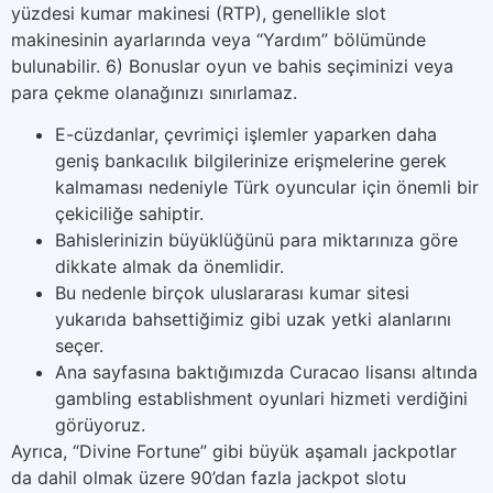
yüzdesi kumar makinesi (RTP), genellikle slot
makinesinin ayarlarında veya “Yardım” bölümünde
bulunabilir. 6) Bonuslar oyun ve bahis seçiminizi veya
para çekme olanağınızı sınırlamaz.
E-cüzdanlar, çevrimiçi işlemler yaparken daha
geniş bankacılık bilgilerinize erişmelerine gerek
kalmaması nedeniyle Türk oyuncular için önemli bir
çekiciliğe sahiptir.
Bahislerinizin büyüklüğünü para miktarınıza göre
dikkate almak da önemlidir.
Bu nedenle birçok uluslararası kumar sitesi
yukarıda bahsettiğimiz gibi uzak yetki alanlarını
seçer.
Ana sayfasına baktığımızda Curacao lisansı altında
gambling establishment oyunlari hizmeti verdiğini
görüyoruz.
Ayrıca, “Divine Fortune” gibi büyük aşamalı jackpotlar
da dahil olmak üzere 90’dan fazla jackpot slotu