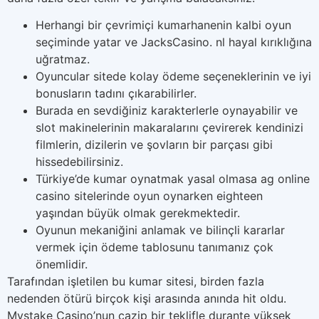
Herhangi bir çevrimiçi kumarhanenin kalbi oyun
seçiminde yatar ve JacksCasino. nl hayal kırıklığına
uğratmaz.
Oyuncular sitede kolay ödeme seçeneklerinin ve iyi
bonusların tadını çıkarabilirler.
Burada en sevdiğiniz karakterlerle oynayabilir ve
slot makinelerinin makaralarını çevirerek kendinizi
filmlerin, dizilerin ve şovların bir parçası gibi
hissedebilirsiniz.
Türkiye’de kumar oynatmak yasal olmasa ag online
casino sitelerinde oyun oynarken eighteen
yaşından büyük olmak gerekmektedir.
Oyunun mekaniğini anlamak ve bilinçli kararlar
vermek için ödeme tablosunu tanımanız çok
önemlidir.
Tarafından işletilen bu kumar sitesi, birden fazla
nedenden ötürü birçok kişi arasında anında hit oldu.
Mystake Casino’nun cazip bir teklifle durante yüksek