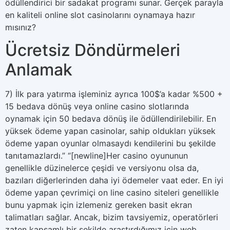
ödüllendirici bir sadakat programı sunar. Gerçek parayla
en kaliteli online slot casinolarını oynamaya hazır
mısınız?
Ücretsiz Döndürmeleri
Anlamak
7) İlk para yatırma işleminiz ayrıca 100$’a kadar %500 +
15 bedava dönüş veya online casino slotlarında
oynamak için 50 bedava dönüş ile ödüllendirilebilir. En
yüksek ödeme yapan casinolar, sahip oldukları yüksek
ödeme yapan oyunlar olmasaydı kendilerini bu şekilde
tanıtamazlardı.” “[newline]Her casino oyununun
genellikle düzinelerce çeşidi ve versiyonu olsa da,
bazıları diğerlerinden daha iyi ödemeler vaat eder. En iyi
ödeme yapan çevrimiçi on line casino siteleri genellikle
bunu yapmak için izlemeniz gereken basit ekran
talimatları sağlar. Ancak, bizim tavsiyemiz, operatörleri
zaten kapsamlı bir şekilde araştırdığımız için web