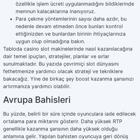
özellikle işlem ücreti uygulanmadığını bildiklerinde
memnun kalacaklarına inanıyoruz.
Para çekme yöntemlerinin sayısı daha azdır, bu
nedenle devam etmeden önce bunları kontrol
ettiğinizden ve bunlardan birinin ihtiyaçlarınıza
uygun olup olmadığına bakın.
Tabloda casino slot makinelerinde nasıl kazanılacağına
dair temel ipuçları, stratejiler, planlar ve sırlar
sunulmaktadır. Bu yazıda çevrimiçi slot dünyasını
fethetmenize yardımcı olacak strateji ve tekniklere
bakacağız. Yine de birkaç şey boost kazanma şansınızı
artırmanıza yardımcı olabilir.
Avrupa Bahisleri
Bu yüzde, belirli bir süre içinde oyunculara iade edilecek
ortalama para miktarını gösterir. Daha yüksek RTP
genellikle kazanma şansının daha yüksek olduğu
anlamına gelir. Yapılan bahisten oyuncuya geri dönüş