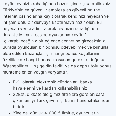
keyfini evinizin rahatlığında huzur içinde çıkarabilirsiniz.
Türkiye’nin en güvenilir empieza en güvenli on the
internet casinolarına kayıt olarak kendinizi heyecan ve
ihtişam dolu bir dünyaya kaptırmaya hazır olun! Bu
heyecan verici adımı atarak, evinizin rahatlığında
durante iyi canlı casino oyunlarının keyfini”
“çıkarabileceğiniz bir eğlence cennetine gireceksiniz.
Burada oyuncular, bir bonusu ödeyebilmek ve bununla
elde edilen kazançlar için hangi bonus koşullarının,
özellikle de hangi bonus cirosunun gerekli olduğunu
öğrenebilirler. Hoş geldin teklifi ya da depozitolu bonus
muhtemelen en yaygın varyanttır.
Ek” “olarak, elektronik cüzdanları, banka
havalelerini ve kartları kullanabilirsiniz.
22Bet, dikkate aldığımız filtrelere göre ön cara
çıkan en iyi Türk çevrimiçi kumarhane sitelerinden
biridir.
Yine de, günlük 4. 000 € limitle, oyuncuların