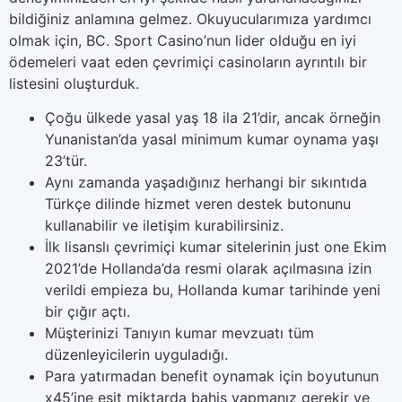
bildiğiniz anlamına gelmez. Okuyucularımıza yardımcı
olmak için, BC. Sport Casino’nun lider olduğu en iyi
ödemeleri vaat eden çevrimiçi casinoların ayrıntılı bir
listesini oluşturduk.
Çoğu ülkede yasal yaş 18 ila 21’dir, ancak örneğin
Yunanistan’da yasal minimum kumar oynama yaşı
23’tür.
Aynı zamanda yaşadığınız herhangi bir sıkıntıda
Türkçe dilinde hizmet veren destek butonunu
kullanabilir ve iletişim kurabilirsiniz.
İlk lisanslı çevrimiçi kumar sitelerinin just one Ekim
2021’de Hollanda’da resmi olarak açılmasına izin
verildi empieza bu, Hollanda kumar tarihinde yeni
bir çığır açtı.
Müşterinizi Tanıyın kumar mevzuatı tüm
düzenleyicilerin uyguladığı.
Para yatırmadan benefit oynamak için boyutunun
x45’ine eşit miktarda bahis yapmanız gerekir ve