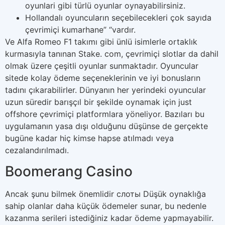
oyunlari gibi türlü oyunlar oynayabilirsiniz.
Hollandalı oyuncuların seçebilecekleri çok sayıda
çevrimiçi kumarhane” “vardır.
Ve Alfa Romeo F1 takımı gibi ünlü isimlerle ortaklık
kurmasıyla tanınan Stake. com, çevrimiçi slotlar da dahil
olmak üzere çeşitli oyunlar sunmaktadır. Oyuncular
sitede kolay ödeme seçeneklerinin ve iyi bonusların
tadını çıkarabilirler. Dünyanın her yerindeki oyuncular
uzun süredir barışçıl bir şekilde oynamak için just
offshore çevrimiçi platformlara yöneliyor. Bazıları bu
uygulamanın yasa dışı olduğunu düşünse de gerçekte
bugüne kadar hiç kimse hapse atılmadı veya
cezalandırılmadı.
Boomerang Casino
Ancak şunu bilmek önemlidir слоты Düşük oynaklığa
sahip olanlar daha küçük ödemeler sunar, bu nedenle
kazanma serileri istediğiniz kadar ödeme yapmayabilir.