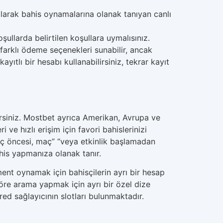
 olarak bahis oynamalarına olanak tanıyan canlı
llarda belirtilen koşullara uymalısınız.
farklı ödeme seçenekleri sunabilir, ancak
tlı bir hesabı kullanabilirsiniz, tekrar kayıt
irsiniz. Mostbet ayrıca Amerikan, Avrupa ve
i ve hızlı erişim için favori bahislerinizi
Maç öncesi, maç” “veya etkinlik başlamadan
ahis yapmanıza olanak tanır.
nt oynamak için bahisçilerin ayrı bir hesap
öre arama yapmak için ayrı bir özel dize
red sağlayıcının slotları bulunmaktadır.