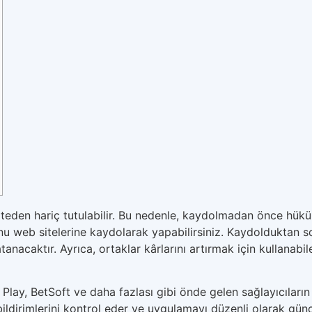
er siteden hariç tutulabilir. Bu nedenle, kaydolmadan önce 
unu web sitelerine kaydolarak yapabilirsiniz. Kaydolduktan s
atanacaktır. Ayrıca, ortaklar kârlarını artırmak için kullana
lay, BetSoft ve daha fazlası gibi önde gelen sağlayıcıların 
ildirimlerini kontrol eder ve uygulamayı düzenli olarak günc