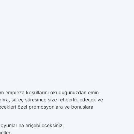
hüküm empieza koşullarını okuduğunuzdan emin
onra, süreç süresince size rehberlik edecek ve
bilecekleri özel promosyonlara ve bonuslara
oyunlarına erişebileceksiniz.
eller.