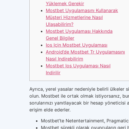
Yüklemek Gerekir
Mostbet Uygulamasını Kullanarak
Müşteri Hizmetlerine Nasıl
Ulaşabilirim?
Mostbet Uygulaması Hakkında
Genel Bilgiler
Ios Için Mostbet Uygulaması
Android’de Mostbet Tr Uygulamasını
Nasıl Indirebilirim
Mostbet Ios Uygulaması Nasıl
Indirilir
Ayrıca, yerel yasalar nedeniyle belirli ülkel
olun. Mostbet ile ortak olmak istiyorsanız, b
sorularınızı yanıtlayacak bir hesap yöneticisi 
erişim elde ederler.
Mostbet’te Netentertainment, Pragmatic P
Mostbet sürekli olarak oyuncuların geri b