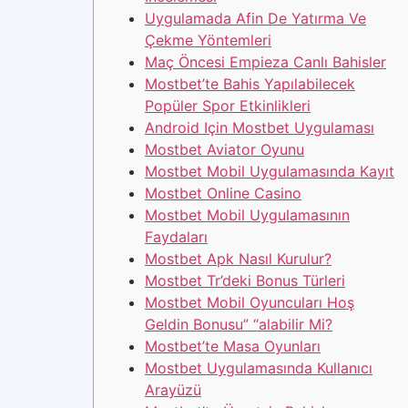
Uygulamada Afin De Yatırma Ve
Çekme Yöntemleri
Maç Öncesi Empieza Canlı Bahisler
Mostbet’te Bahis Yapılabilecek
Popüler Spor Etkinlikleri
Android Için Mostbet Uygulaması
Mostbet Aviator Oyunu
Mostbet Mobil Uygulamasında Kayıt
Mostbet Online Casino
Mostbet Mobil Uygulamasının
Faydaları
Mostbet Apk Nasıl Kurulur?
Mostbet Tr’deki Bonus Türleri
Mostbet Mobil Oyuncuları Hoş
Geldin Bonusu” “alabilir Mi?
Mostbet’te Masa Oyunları
Mostbet Uygulamasında Kullanıcı
Arayüzü