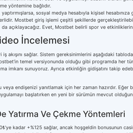
eme yöntemine bağlıdır.
t yaptırmışlarsa, sosyal medya hesabıyla kişisel hesabınıza gi
lidir. Mostbet giriş işlemi çeşitli şekillerde gerçekleştirile
a açıklayacağız. Evet, Mostbet belirli spor ve etkinliklerin 
deo İncelemesi
 iş akışını sağlar. Sistem gereksinimlerini aşağıdaki tabloda
 Mostbet’in temel versiyonunda olduğu gibi programda her tü
ma imkanı sunuyoruz. Ayrıca etkinliğin gidişatını takip edeb
u veya endişenizi yanıtlamak için her zaman hazırdır. Eğer 
uygulamayı başlatırken en yeni bir sürümün mevcut olduğunu
e Yatırma Ve Çekme Yöntemleri
000₺’ye kadar +%125 sağlar, ancak hoşgeldin bonusunun casi