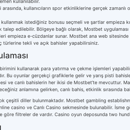
men kullanılabilir.
 arasında, kullanıcıların spor etkinliklerine gerçek zamanlı
ullanmak istediğiniz bonusu seçmeli ve şartlar empieza koşu
 talep edilebilir. Bölgeye bağlı olarak, Mostbet uygulaması 
eri empieza e-cüzdanlar sunar. Mostbet ana web sitesinde kayı
türlerine tekli ve açık bahisler yapabilirsiniz.
ulaması
 birimini kullanarak para yatırma ve çekme işlemleri yapabil
ır. Bu oyunlar gerçekçi grafiklerle gelir ve yarış pisti bahisler
cesi ve canlı bahislerin her ikisi de Mostbet’te mevcuttur. 
ceğiniz anlamına gelirken, canlı bahis, etkinlik sırasında b
 çeşitli diller bulunmaktadır. Mostbet gambling establishme
nline casino ve Canlı Casino sekmesinde bulunabilir. İsme g
lere göre filtreler de vardır. Casino oyun deposunda two hund
u