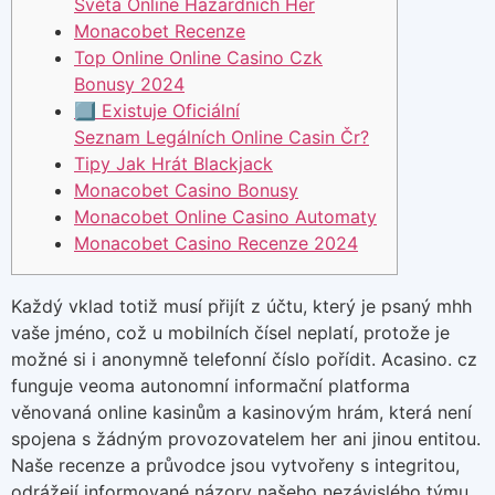
Světa Online Hazardních Her
Monacobet Recenze
Top Online Online Casino Czk
Bonusy 2024
⃣ Existuje Oficiální
Seznam Legálních Online Casin Čr?
Tipy Jak Hrát Blackjack
Monacobet Casino Bonusy
Monacobet Online Casino Automaty
Monacobet Casino Recenze 2024
Každý vklad totiž musí přijít z účtu, který je psaný mhh
vaše jméno, což u mobilních čísel neplatí, protože je
možné si i anonymně telefonní číslo pořídit. Acasino. cz
funguje veoma autonomní informační platforma
věnovaná online kasinům a kasinovým hrám, která není
spojena s žádným provozovatelem her ani jinou entitou.
Naše recenze a průvodce jsou vytvořeny s integritou,
odrážejí informované názory našeho nezávislého týmu