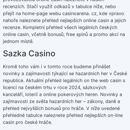
recenzích. Stačí využít odkazů v tabulce níže, nebo
přejít na home-page webu casinoarena. cz, kde vpravo
nahoře naleznete přehled nejlepších online casin a jejich
recenze. Kompletní přehled všech legálních českých
online casin, včetně bonusů, free spinů a promo akcí na
jednom místě.
Sazka Casino
Kromě toho vám i v tomto roce budeme přinášet
novinky a zajímavosti týkající se hazardních her v České
republice. Aktuální přehled legálních on the web casin s
licencí na českém trhu v roce 2024, sázkových
kanceláří, loterií a online pokerových heren. Novinky a
zajímavosti ze světa hazardních her – zákony, daně a
přehled nejvyšších bonusů pro hráče. V níže uvedené
přehledné tabulce naleznete přehled nejlepších on-line
casin pro české hráče.