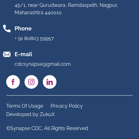
45/1, near Gurudwara, Ramdaspeth, Nagpur,
Maharashtra 440010
Phone
+ 91 80803 59957
E-mail
cdcsynapse@gmail.com
Terms Of Usage
Privacy Policy
Developed by ZukuX
©Synapse CDC, All Rights Reserved