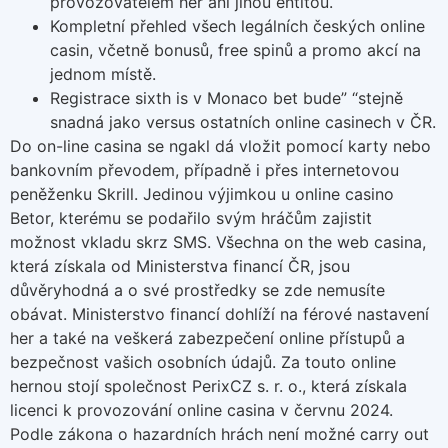
provozovatelem her ani jinou entitou.
Kompletní přehled všech legálních českých online
casin, včetně bonusů, free spinů a promo akcí na
jednom místě.
Registrace sixth is v Monaco bet bude” “stejně
snadná jako versus ostatních online casinech v ČR.
Do on-line casina se ngakl dá vložit pomocí karty nebo
bankovním převodem, případně i přes internetovou
peněženku Skrill. Jedinou výjimkou u online casino
Betor, kterému se podařilo svým hráčům zajistit
možnost vkladu skrz SMS. Všechna on the web casina,
která získala od Ministerstva financí ČR, jsou
důvěryhodná a o své prostředky se zde nemusíte
obávat. Ministerstvo financí dohlíží na férové nastavení
her a také na veškerá zabezpečení online přístupů a
bezpečnost vašich osobních údajů. Za touto online
hernou stojí společnost PerixCZ s. r. o., která získala
licenci k provozování online casina v červnu 2024.
Podle zákona o hazardních hrách není možné carry out