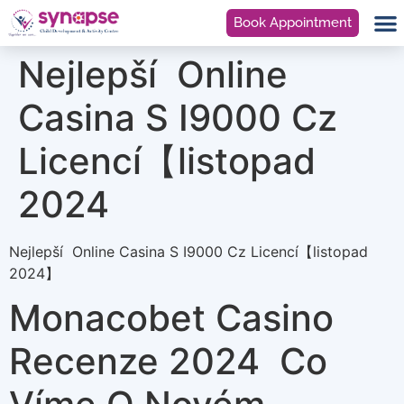
Book Appointment
Nejlepší ️ Online
Casina S I9000 Cz
Licencí【listopad
2024
Nejlepší ️ Online Casina S I9000 Cz Licencí【listopad
2024】
Monacobet Casino
Recenze 2024 ︎ Co