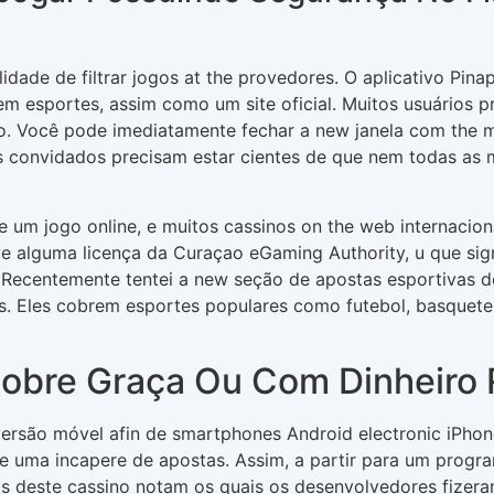
dade de filtrar jogos at the provedores. O aplicativo Pina
em esportes, assim como um site oficial. Muitos usuários 
o. Você pode imediatamente fechar a new janela com the 
Os convidados precisam estar cientes de que nem todas as
 um jogo online, e muitos cassinos on the web internacion
ve alguma licença da Curaçao eGaming Authority, u que sign
 Recentemente tentei a new seção de apostas esportivas 
. Eles cobrem esportes populares como futebol, basquete 
Sobre Graça Ou Com Dinheiro 
rsão móvel afin de smartphones Android electronic iPhones.
 de uma incapere de apostas. Assim, a partir para um prog
ios deste cassino notam os quais os desenvolvedores fizer