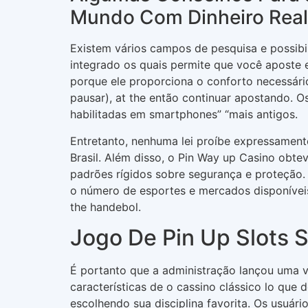
Mundo Com Dinheiro Real
Existem vários campos de pesquisa e possibili
integrado os quais permite que você aposte 
porque ele proporciona o conforto necessári
pausar), at the então continuar apostando. 
habilitadas em smartphones” “mais antigos.
Entretanto, nenhuma lei proíbe expressamente
Brasil. Além disso, o Pin Way up Casino obte
padrões rígidos sobre segurança e proteção.
o número de esportes e mercados disponíveis
the handebol.
Jogo De Pin Up Slots 
É portanto que a administração lançou uma ve
características de o cassino clássico lo que
escolhendo sua disciplina favorita. Os usuár