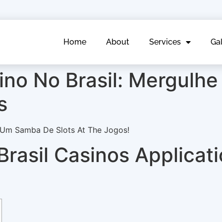
Home
About
Services
Ga
sino No Brasil: Mergul
s
m Um Samba De Slots At The Jogos!
asil️ Casinos Applicati