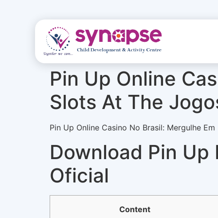
Pin Up Online Ca
Slots At The Jogo
Pin Up Online Casino No Brasil: Mergulhe E
Download Pin Up Br
Oficial
Content