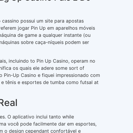
p cassino possui um site para apostas
preferem jogar Pin Up em aparelhos móveis
máquina de game a qualquer instante (ou
 máquinas sobre caça-níqueis podem ser
ais, incluindo to Pin Up Casino, operam no
ifica os quais ele adere some sort of
do Pin-Up Casino e fiquei impressionado com
e tênis e esportes de tumba como futsal at
Real
 O aplicativo inclui tanto while
rama você pode facilmente dar em esportes,
am o design cependant confortável e