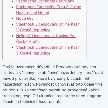
Všeobecné Obchodní Podmínky
Pochopení Tureckého Trhu S Online
Hazardními Hrami
Nové Hry
Vlastnosti Licencování Online Kasin
V České Republice
Nejlepší Licencovaná Casina Pro
České Hráče
Vlastnosti Licencování Online Kasin
V České Republice
Z výše uvedených důvodů je Provozovatel povinen
sledovat všechny uskutečněné hazardní hry a ověřovat
původ prostředků, které byly užity k účasti mhh
hazardních hrách. Povinnost uchovávat tyto údaje trvá
po dobu 10 kalendářních permit od provedené každé
transakce; resp. Od ukončení registrace nited kingdom
účasti na technické hazardní hře.