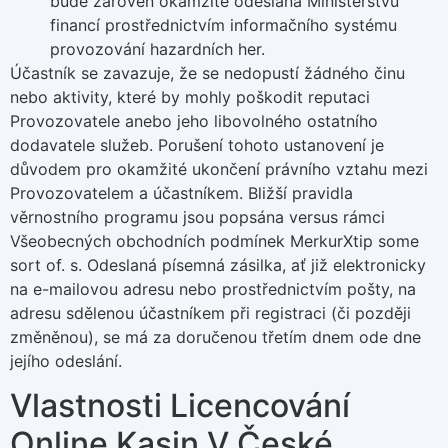
bude zároveň okamžitě odeslána Ministerstvu
financí prostřednictvím informačního systému
provozování hazardních her.
Účastník se zavazuje, že se nedopustí žádného činu
nebo aktivity, které by mohly poškodit reputaci
Provozovatele anebo jeho libovolného ostatního
dodavatele služeb. Porušení tohoto ustanovení je
důvodem pro okamžité ukončení právního vztahu mezi
Provozovatelem a účastníkem. Bližší pravidla
věrnostního programu jsou popsána versus rámci
Všeobecných obchodních podmínek MerkurXtip some
sort of. s. Odeslaná písemná zásilka, ať již elektronicky
na e-mailovou adresu nebo prostřednictvím pošty, na
adresu sdělenou účastníkem při registraci (či později
změněnou), se má za doručenou třetím dnem ode dne
jejího odeslání.
Vlastnosti Licencování
Online Kasin V České