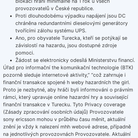
blokací hraní minimálně na 1 rok u všech
provozovatelů v České republice.
Proti dlouhodobému výpadku napájení jsou DC
chráněna redundantními dieselovými generátory
tvořícími zálohu systému UPS.
Ano, pro obyvatele Turecka, kteří se potýkají se
závislostí na hazardu, jsou dostupné zdroje
pomoci.
Žádost se elektronicky odesílá Ministerstvu financí.
Úřad pro informační the komunikační technologie (BTK)
pozorně sleduje internetové aktivity,” “což zahrnuje i
finanční transakce spojené h weby hazardních the girl.
Proto je nezbytné, aby hráči byli informováni o právním
rámci, který upravuje online hazardní hry a související
finanční transakce v Turecku. Tyto Privacy coverage
(Zásady zpracování osobních údajů) Provozovatele
sony ericsson mohou v průběhu času měnit, aktuální
znění je vždy k nalezení mhh webové adrese, případně
na jednotlivých provozovnách Provozovatele. Aktuální