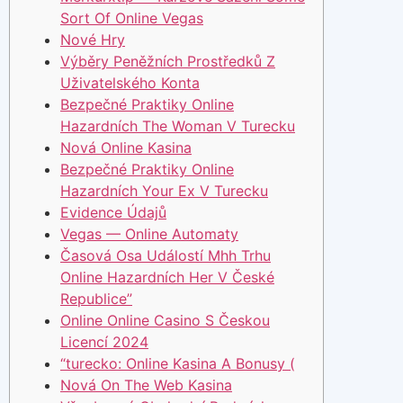
Sort Of Online Vegas
Nové Hry
Výběry Peněžních Prostředků Z
Uživatelského Konta
Bezpečné Praktiky Online
Hazardních The Woman V Turecku
Nová Online Kasina
Bezpečné Praktiky Online
Hazardních Your Ex V Turecku
Evidence Údajů
Vegas — Online Automaty
Časová Osa Událostí Mhh Trhu
Online Hazardních Her V České
Republice”
Online Online Casino S Českou
Licencí 2024
“turecko: Online Kasina A Bonusy (
Nová On The Web Kasina