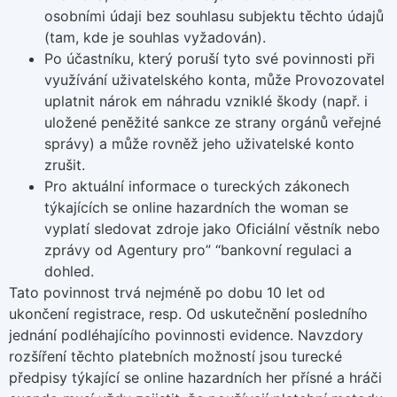
osobními údaji bez souhlasu subjektu těchto údajů
(tam, kde je souhlas vyžadován).
Po účastníku, který poruší tyto své povinnosti při
využívání uživatelského konta, může Provozovatel
uplatnit nárok em náhradu vzniklé škody (např. i
uložené peněžité sankce ze strany orgánů veřejné
správy) a může rovněž jeho uživatelské konto
zrušit.
Pro aktuální informace o tureckých zákonech
týkajících se online hazardních the woman se
vyplatí sledovat zdroje jako Oficiální věstník nebo
zprávy od Agentury pro” “bankovní regulaci a
dohled.
Tato povinnost trvá nejméně po dobu 10 let od
ukončení registrace, resp. Od uskutečnění posledního
jednání podléhajícího povinnosti evidence. Navzdory
rozšíření těchto platebních možností jsou turecké
předpisy týkající se online hazardních her přísné a hráči