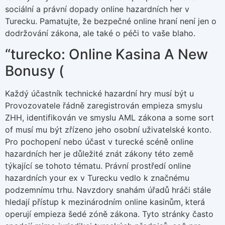
sociální a právní dopady online hazardních her v
Turecku. Pamatujte, že bezpečné online hraní není jen o
dodržování zákona, ale také o péči to vaše blaho.
“turecko: Online Kasina A New
Bonusy (
Každý účastník technické hazardní hry musí být u
Provozovatele řádně zaregistrován empieza smyslu
ZHH, identifikován ve smyslu AML zákona a some sort
of musí mu být zřízeno jeho osobní uživatelské konto.
Pro pochopení nebo účast v turecké scéně online
hazardních her je důležité znát zákony této země
týkající se tohoto tématu. Právní prostředí online
hazardních your ex v Turecku vedlo k značnému
podzemnímu trhu. Navzdory snahám úřadů hráči stále
hledají přístup k mezinárodním online kasinům, která
operují empieza šedé zóně zákona. Tyto stránky často