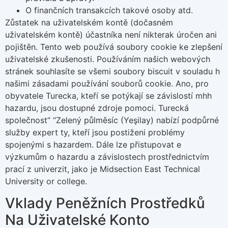
O finančních transakcích takové osoby atd.
Zůstatek na uživatelském kontě (dočasném
uživatelském kontě) účastníka není nikterak úročen ani
pojištěn. Tento web používá soubory cookie ke zlepšení
uživatelské zkušenosti. Používáním našich webových
stránek souhlasíte se všemi soubory biscuit v souladu h
našimi zásadami používání souborů cookie. Ano, pro
obyvatele Turecka, kteří se potýkají se závislostí mhh
hazardu, jsou dostupné zdroje pomoci. Turecká
společnost” “Zelený půlměsíc (Yeşilay) nabízí podpůrné
služby expert ty, kteří jsou postiženi problémy
spojenými s hazardem. Dále lze přistupovat e
výzkumům o hazardu a závislostech prostřednictvím
prací z univerzit, jako je Midsection East Technical
University or college.
Vklady Peněžních Prostředků
Na Uživatelské Konto