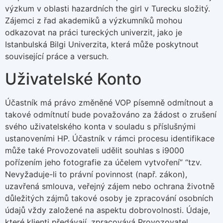
výzkum v oblasti hazardních the girl v Turecku složitý.
Zájemci z řad akademiků a výzkumníků mohou
odkazovat na práci tureckých univerzit, jako je
Istanbulská Bilgi Univerzita, která může poskytnout
související práce a versuch.
Uživatelské Konto
Účastník má právo změněné VOP písemně odmítnout a
takové odmítnutí bude považováno za žádost o zrušení
svého uživatelského konta v souladu s příslušnými
ustanoveními HP. Účastník v rámci procesu identifikace
může také Provozovateli udělit souhlas s i9000
pořízením jeho fotografie za účelem vytvoření” “tzv.
Nevyžaduje-li to právní povinnost (např. zákon),
uzavřená smlouva, veřejný zájem nebo ochrana životně
důležitých zájmů takové osoby je zpracování osobních
údajů vždy založené na aspektu dobrovolnosti. Údaje,
které klienti předávají, zpracovává Provozovatel