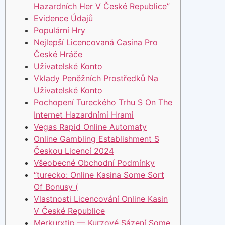
Hazardních Her V České Republice”
Evidence Údajů
Populární Hry
Nejlepší Licencovaná Casina Pro
České Hráče
Uživatelské Konto
Vklady Peněžních Prostředků Na
Uživatelské Konto
Pochopení Tureckého Trhu S On The
Internet Hazardními Hrami
Vegas Rapid Online Automaty
Online Gambling Establishment S
Českou Licencí 2024
Všeobecné Obchodní Podmínky
“turecko: Online Kasina Some Sort
Of Bonusy (
Vlastnosti Licencování Online Kasin
V České Republice
Merkurxtip — Kurzové Sázení Some