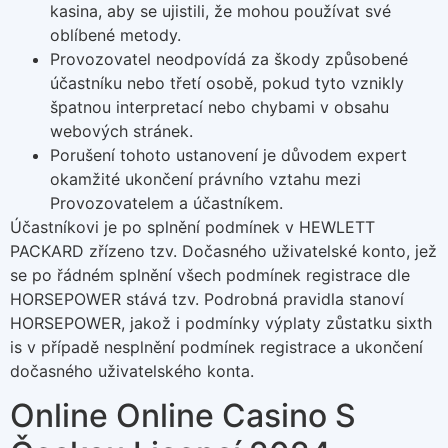
kasina, aby se ujistili, že mohou používat své
oblíbené metody.
Provozovatel neodpovídá za škody způsobené
účastníku nebo třetí osobě, pokud tyto vznikly
špatnou interpretací nebo chybami v obsahu
webových stránek.
Porušení tohoto ustanovení je důvodem expert
okamžité ukončení právního vztahu mezi
Provozovatelem a účastníkem.
Účastníkovi je po splnění podmínek v HEWLETT
PACKARD zřízeno tzv. Dočasného uživatelské konto, jež
se po řádném splnění všech podmínek registrace dle
HORSEPOWER stává tzv. Podrobná pravidla stanoví
HORSEPOWER, jakož i podmínky výplaty zůstatku sixth
is v případě nesplnění podmínek registrace a ukončení
dočasného uživatelského konta.
Online Online Casino S