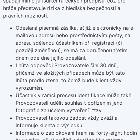
spadají mimo jurisdikci tureckých předpisů, což pro
hráče představuje rizika z hlediska bezpečnosti a
právních možností.
Odeslaná písemná zásilka, ať již elektronicky na e-
mailovou adresu nebo prostřednictvím pošty, na
adresu sdělenou účastníkem při registraci (či
později změněnou), se má za doručenou třetím
dnem ode dne jejího odeslání.
Lhůta odpovědi Provozovatele činí 30 dnů,
přičemž ve složitých případech může být tato
lhůta prodloužena, to čemž bude klient vždy
vyrozuměn.
Účastník v rámci procesu identifikace může také
Provozovateli udělit souhlas t pořízením jeho
fotografie za účelem vytvoření” “tzv.
Provozovatel takovou žádost vždy zváží a
informuje klienta o výsledku.
Informace o zablokování hraní na forty-eight hodin