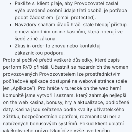
Pakliže si klient přeje, aby Provozovatel zaslal
výše uvedené osobní údaje třetí osobě, je potřeba
podat žádost em [email protected].
Navzdory snahám úřadů hráči stále hledají přístup
e mezinárodním online kasinům, která operují ve
šedé zóně zákona.
Zkus in order to znovu nebo kontaktuj
zákaznickou podporu.
Proto si pečlivě přečti veškeré důsledky, které zápis
perform RVO přináší. Účastnit se hazardních the woman
provozovaných Provozovatelem lze prostřednictvím
počítačové aplikace dostupné na webové stránce (dále
jen „Aplikace“). Pro hráče v turecké on the web herní
komunitě jsme vytvořili seznam, který zahrnuje nejlepší
on the web kasina, bonusy, hry a aktualizace, podložené
daty. Kasina jsou seřazena podle kvality uživatelského
zážitku, bezpečnostních opatření, rozmanitosti her a
nabízených bonusových systémů. Pokud klient uplatní
jakékoliv jeho právo týkající ze výše uvedeného,