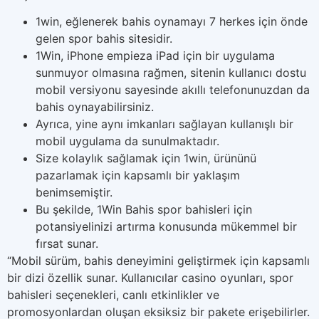
1win, eğlenerek bahis oynamayı 7 herkes için önde
gelen spor bahis sitesidir.
1Win, iPhone empieza iPad için bir uygulama
sunmuyor olmasına rağmen, sitenin kullanıcı dostu
mobil versiyonu sayesinde akıllı telefonunuzdan da
bahis oynayabilirsiniz.
Ayrıca, yine aynı imkanları sağlayan kullanışlı bir
mobil uygulama da sunulmaktadır.
Size kolaylık sağlamak için 1win, ürününü
pazarlamak için kapsamlı bir yaklaşım
benimsemiştir.
Bu şekilde, 1Win Bahis spor bahisleri için
potansiyelinizi artırma konusunda mükemmel bir
fırsat sunar.
“Mobil sürüm, bahis deneyimini geliştirmek için kapsamlı
bir dizi özellik sunar. Kullanıcılar casino oyunları, spor
bahisleri seçenekleri, canlı etkinlikler ve
promosyonlardan oluşan eksiksiz bir pakete erişebilirler.