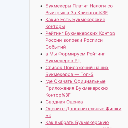
Букмекеры Платят Налоги со
Выигрыша За Клиентов%3F
Какие Есть Букмекерские
Конторы
Рейтинг Букмекерских Контор
России вопреки Росписи
Событий
а Мы Формируем Рейтинг
Букмекеров Рф
Список Приложений наших
Букмекеров — Топ-5
где Скачать Официальные
Приложения Букмекерских
Контор%3F
Сводная Оценка
Оцените Дополнительные Фишки
Бк
Как выбрать Букмекерскую