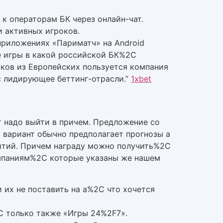
к операторам БК через онлайн-чат.
 активных игроков.
приложениях «Париматч» на Android
ие игры в какой российской БК%2C
ков из Европейских пользуется компания
с лидирующее беттинг-отрасли.”
1xbet
 надо выйти в причем. Предложение со
вариант обычно предполагает прогнозы а
бытий. Причем награду можно получить%2C
омпаниям%2C которые указаны же нашем
 их не поставить на а%2C что хочется
C только также «Игры 24%2F7».