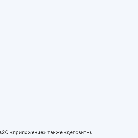
2C «приложение» также «депозит»).