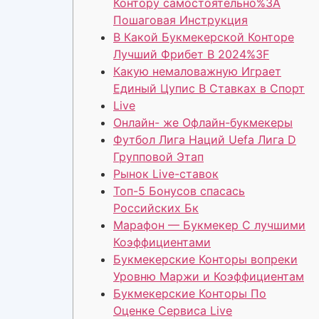
Контору самостоятельно%3A
Пошаговая Инструкция
В Какой Букмекерской Конторе
Лучший Фрибет В 2024%3F
Какую немаловажную Играет
Единый Цупис В Ставках в Спорт
Live
Онлайн- же Офлайн-букмекеры
Футбол Лига Наций Uefa Лига D
Групповой Этап
Рынок Live-ставок
Топ-5 Бонусов спасась
Российских Бк
Марафон — Букмекер С лучшими
Коэффициентами
Букмекерские Конторы вопреки
Уровню Маржи и Коэффициентам
Букмекерские Конторы По
Оценке Сервиса Live