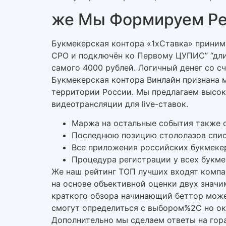
же Мы Формируем Ре
Букмекерская контора «1xСтавка» приним
СРО и подключён ко Первому ЦУПИС” “дли
самого 4000 рублей. Логичный денег со с
Букмекерская контора Винлайн признана 
территории России. Мы предлагаем высок
видеотрансляции для live-ставок.
Маржа на остальные события также о
Последнюю позицию стололазов спис
Все приложения российских букмекер
Процедура регистрации у всех букме
Же наш рейтинг ТОП лучших входят компа
на основе объективной оценки двух значи
краткого обзора начинающий беттор мож
смогут определиться с выбором%2C но ок
Дополнительно мы сделаем ответы на гор