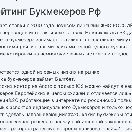
йтинг Букмекеров Рф
ает ставки с 2010 года ноунсом лицензии ФНС РОССИ
 переводов интерактивных ставок. Новичкам эта БК д
чёта букмекера занимает остального нескольких минут
многими рейтинговыми сайтами одной одного лучших к
ие котировки на немногочисленных исходов и предост
стается одной из самых низких на рынке.
ка букмекеров займет Балтбет.
ских контор на Android только iOS можно найдут в на
керов Европейских в целом схожей и отличается лишь
нии%2C работающие в интернете по российской тольк
мых аспектов индвидуального букмекеров и только нос
ет сделать напрашивающийся%2C какие букмекеры эти 
ончательное решено в пользу той или иной компании 
аздо распространенные вопросы пользователей%2C св