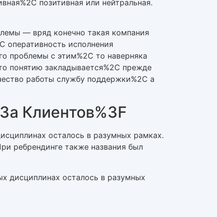
вная%2C позитивная или нейтральная.
блемы — вряд конечно такая компания
C оперативность исполнения
ого проблемы с этим%2C то наверняка
 это понятию закладывается%2C прежде
чество работы службу поддержки%2C а
 За Клиентов%3F
исциплинах осталось в разумных рамках.
ри ребрендинге также названия был
ых дисциплинах осталось в разумных