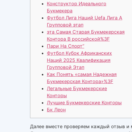
Конструктор Идеального
Букмекера
Футбол Лига Наций Uefa Лига A
Групповой этап
эта Самая Старая Букмекерская
Контора В российской%3F
Пари На Спорт”
Футбол Кубок Африканских
Наций 2025 Квалификация
Групповой Этап
Как Понять «самая Надежная
Букмекерская Контора»%3F
Легальные Букмекерские
Конторы
Лучшие Букмекерские Конторы
Бк Леон
Далее вместе проверяем каждый отзыв и