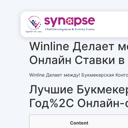
Winline Делает 
Онлайн Ставки в
Winline Делает между! Букмекерская Конто
Лучшие Букмекер
Год%2C Онлайн-
Content