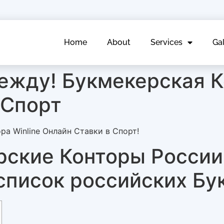
Home
About
Services
Ga
между! Букмекерская К
 Спорт
ра Winline Онлайн Ставки в Спорт!
ские Конторы России 
список российских Бу