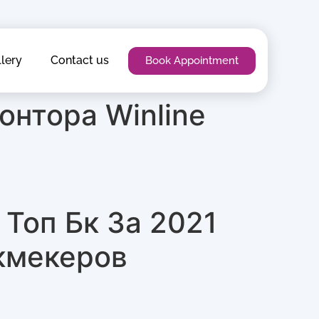
llery
Contact us
Book Appointment
онтора Winline
Топ Бк За 2021
кмекеров