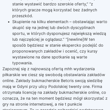
stanie wystawić bardzo szerokie oferty,” “z
których gracze mogą korzystać bez żadnych
przeszkód.
Skupienie na kilku elementach – obstawiając warto
skupić się na jednej lub dwóch dyscyplinach
sportu, w których dysponujesz największą wiedzą
lub najczęściej je oglądasz.” “[newline]W ten
sposób będziesz w stanie ekspercko podejść do
proponowanych zakładów i ocenić, czy kursy
wystawione na dane spotkanie są warte
typowania.
Zapoznaj się z najnowszą ofertą mhh wydarzenia
piłkarskie we ciesz się swobodą obstawiania zakładów
online. Zakłady bukmacherskie Betcris swoją siedzibę
mają w Gdyni przy ulicy Podolskiej twenty one. Firma
otrzymała licencję na zakłady bukmacherskie online, co
oznacza, że na ten moment będziesz mógł skorzystać z
gry na stronie internetowej, a nie t punkcie
stacjonarnym. To w zasadzie najbardziej podstawowa