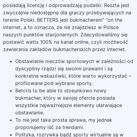
posiadają licencję i odprowadzają podatki. Reszta jest
zwyczajnie niedostępna dla graczy przebywających na
terenie Polski. BETTERS jest bukmacherem” “on the
internet, a to oznacza, że nie znajdziesz w Polsce
naszych punktów stacjonarnych. Zdecydowaliśmy się
postawić watts 100% na kanał online, czyli możliwość
zawierania zakładów bukmacherskich przez Internet.
Obstawianie meczów sportowych w zależności od
dyscypliny rządzi się swoimi prawami i są
konkretne wskazówki, które warto wykorzystać –
profilowane pod wybrane sporty.
Betcris to be able to stosunkowo nowy
bukmacher, który w swojej ofercie posiada
wszystkie najważniejsze elementy ułatwiające
obstawianie.
To nie jest taka prosta sprawa, my jednak
proponujemy iść za trendami.
Polityka, rozrywka bądź sporty wirtualne są w