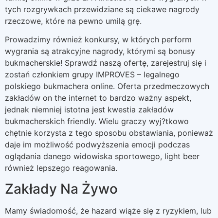
tych rozgrywkach przewidziane są ciekawe nagrody
rzeczowe, które na pewno umilą grę.
Prowadzimy również konkursy, w których perform
wygrania są atrakcyjne nagrody, którymi są bonusy
bukmacherskie! Sprawdź naszą ofertę, zarejestruj się i
zostań członkiem grupy IMPROVES – legalnego
polskiego bukmachera online. Oferta przedmeczowych
zakładów on the internet to bardzo ważny aspekt,
jednak niemniej istotna jest kwestia zakładów
bukmacherskich friendly. Wielu graczy wyj?tkowo
chętnie korzysta z tego sposobu obstawiania, ponieważ
daje im możliwość podwyższenia emocji podczas
oglądania danego widowiska sportowego, light beer
również lepszego reagowania.
Zakłady Na Żywo
Mamy świadomość, że hazard wiąże się z ryzykiem, lub