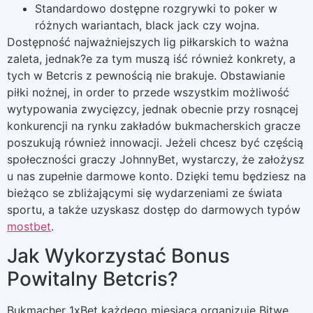
Standardowo dostępne rozgrywki to poker w
różnych wariantach, black jack czy wojna.
Dostępność najważniejszych lig piłkarskich to ważna
zaleta, jednak?e za tym muszą iść również konkrety, a
tych w Betcris z pewnością nie brakuje. Obstawianie
piłki nożnej, in order to przede wszystkim możliwość
wytypowania zwycięzcy, jednak obecnie przy rosnącej
konkurencji na rynku zakładów bukmacherskich gracze
poszukują również innowacji. Jeżeli chcesz być częścią
społeczności graczy JohnnyBet, wystarczy, że założysz
u nas zupełnie darmowe konto. Dzięki temu będziesz na
bieżąco se zbliżającymi się wydarzeniami ze świata
sportu, a także uzyskasz dostęp do darmowych typów
mostbet
.
Jak Wykorzystać Bonus
Powitalny Betcris?
Bukmacher 1xBet każdego miesiąca organizuje Bitwę