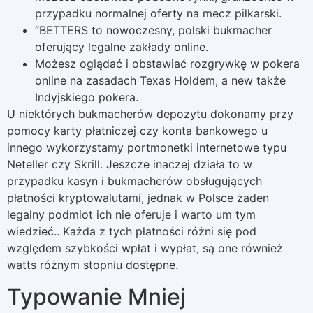
przypadku normalnej oferty na mecz piłkarski.
“BETTERS to nowoczesny, polski bukmacher
oferujący legalne zakłady online.
Możesz oglądać i obstawiać rozgrywkę w pokera
online na zasadach Texas Holdem, a new także
Indyjskiego pokera.
U niektórych bukmacherów depozytu dokonamy przy
pomocy karty płatniczej czy konta bankowego u
innego wykorzystamy portmonetki internetowe typu
Neteller czy Skrill. Jeszcze inaczej działa to w
przypadku kasyn i bukmacherów obsługujących
płatności kryptowalutami, jednak w Polsce żaden
legalny podmiot ich nie oferuje i warto um tym
wiedzieć.. Każda z tych płatności różni się pod
względem szybkości wpłat i wypłat, są one również
watts różnym stopniu dostępne.
Typowanie Mniej