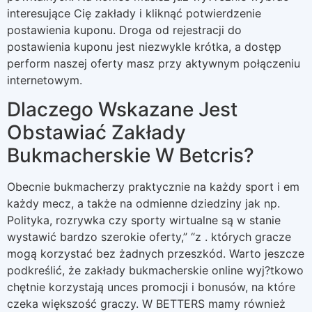
interesujące Cię zakłady i kliknąć potwierdzenie
postawienia kuponu. Droga od rejestracji do
postawienia kuponu jest niezwykle krótka, a dostęp
perform naszej oferty masz przy aktywnym połączeniu
internetowym.
Dlaczego Wskazane Jest
Obstawiać Zakłady
Bukmacherskie W Betcris?
Obecnie bukmacherzy praktycznie na każdy sport i em
każdy mecz, a także na odmienne dziedziny jak np.
Polityka, rozrywka czy sporty wirtualne są w stanie
wystawić bardzo szerokie oferty,” “z . których gracze
mogą korzystać bez żadnych przeszkód. Warto jeszcze
podkreślić, że zakłady bukmacherskie online wyj?tkowo
chętnie korzystają unces promocji i bonusów, na które
czeka większość graczy. W BETTERS mamy również