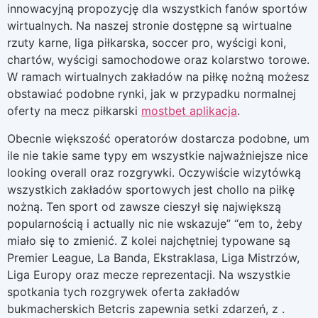
innowacyjną propozycję dla wszystkich fanów sportów
wirtualnych. Na naszej stronie dostępne są wirtualne
rzuty karne, liga piłkarska, soccer pro, wyścigi koni,
chartów, wyścigi samochodowe oraz kolarstwo torowe.
W ramach wirtualnych zakładów na piłkę nożną możesz
obstawiać podobne rynki, jak w przypadku normalnej
oferty na mecz piłkarski
mostbet aplikacja
.
Obecnie większość operatorów dostarcza podobne, um
ile nie takie same typy em wszystkie najważniejsze nice
looking overall oraz rozgrywki. Oczywiście wizytówką
wszystkich zakładów sportowych jest chollo na piłkę
nożną. Ten sport od zawsze cieszył się największą
popularnością i actually nic nie wskazuje” “em to, żeby
miało się to zmienić. Z kolei najchętniej typowane są
Premier League, La Banda, Ekstraklasa, Liga Mistrzów,
Liga Europy oraz mecze reprezentacji. Na wszystkie
spotkania tych rozgrywek oferta zakładów
bukmacherskich Betcris zapewnia setki zdarzeń, z .