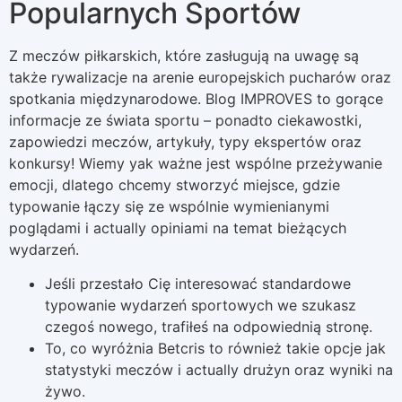
Popularnych Sportów
Z meczów piłkarskich, które zasługują na uwagę są
także rywalizacje na arenie europejskich pucharów oraz
spotkania międzynarodowe. Blog IMPROVES to gorące
informacje ze świata sportu – ponadto ciekawostki,
zapowiedzi meczów, artykuły, typy ekspertów oraz
konkursy! Wiemy yak ważne jest wspólne przeżywanie
emocji, dlatego chcemy stworzyć miejsce, gdzie
typowanie łączy się ze wspólnie wymienianymi
poglądami i actually opiniami na temat bieżących
wydarzeń.
Jeśli przestało Cię interesować standardowe
typowanie wydarzeń sportowych we szukasz
czegoś nowego, trafiłeś na odpowiednią stronę.
To, co wyróżnia Betcris to również takie opcje jak
statystyki meczów i actually drużyn oraz wyniki na
żywo.