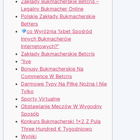
Zakłady Bukmacherskie Betcris –
Legalny Bukmacher Online
Polskie Zakłady Bukmacherskie
Betters
co Wyróżnia 1xbet Spośród
Innych Bukmacherów
Internetowych?”
Zakłady Bukmacherskie Betcris
“live
Bonusy Bukmacherskie Na
Commence W Betcris
Darmowe Typy Na Piłkę Nożną I Nie
Tylko
Sporty Virtualne
Obstawianie Meczów W Wygodny
Sposób
Konkurs Bukmacherski 1×2 Z Pulą
Three Hundred € Tygodniowo
Wyniki