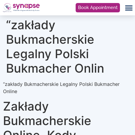
Book Appointment
“zakłady
Bukmacherskie
Legalny Polski
Bukmacher Onlin
“zakłady Bukmacherskie Legalny Polski Bukmacher
Online
Zakłady
Bukmacherskie