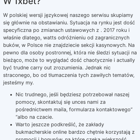
W 1xbet?
W polskiej wersji językowej naszego serwisu skupiamy
się głównie na obstawianiu. Sytuacja na rynku jest dość
specyficzna po zmianach ustawowych z . 2017 roku i
właśnie dlatego, watts odróżnieniu od zagranicznych
buków, w Polsce nie znajdziecie sekcji kasynowych. Na
pewno dla osoby postronnej, która nie śledzi sytuacji na
bieżąco, może to wyglądać dość chaotycznie i actually
być trudne carry out zrozumienia. Jednak nic
straconego, bo od tłumaczenia tych zawiłych tematów,
jesteśmy my.
Nic trudnego, jeśli będziesz potrzebował naszej
pomocy, skontaktuj się unces nami za
pośrednictwem maila, formularza kontaktowego”
“albo na czacie.
Warto jeszcze podkreślić, że zakłady
bukmacherskie online bardzo chętnie korzystają z
promocji i bonusów, na które czeka większość